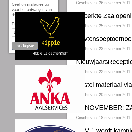
Geschreven: 26 november 2011
Geef uw mailadres op
voor het ontvangen van
Beperkte Zaalopen
de nieuwsbrief
Email Address
*
Geschreven: 25 november 2011
Erwtensoeptoernooi
Inschrijven
Geschreven: 23 november 2011
NieuwjaarsReceptie
Geschreven: 22 november 2011
Bestel materiaal 
Geschreven: 20 november 2011
20 NOVEMBER: Z
Geschreven: 18 november 2011
VVV 1 wordt kampi