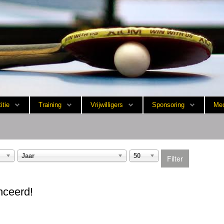
itie
Training
Vrijwilligers
Sponsoring
Med
Jaar
50
Filter
nceerd!