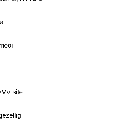
da
rnooi
VVV site
gezellig