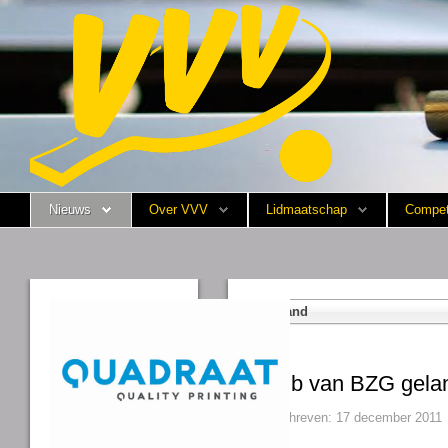
Nieuws
Over VVV
Lidmaatschap
Nieuws
Over VVV
Lidmaatschap
Compet
Competitie
Training
Vrijwilligers
Maand
Sponsoring
Club van BZG gela
Media
Geschreven: 17 december 2011
English