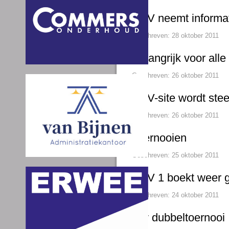
VVV neemt informa
Geschreven: 28 oktober 2011
Belangrijk voor alle
Geschreven: 26 oktober 2011
VVV-site wordt stee
Geschreven: 26 oktober 2011
Toernooien
Geschreven: 25 oktober 2011
VVV 1 boekt weer g
Geschreven: 24 oktober 2011
vvv dubbeltoernooi