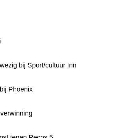
i
zig bij Sport/cultuur Inn
 bij Phoenix
overwinning
inst tegen Pecos 5