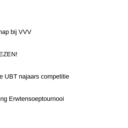
ap bij VVV
LEZEN!
e UBT najaars competitie
ving Erwtensoeptournooi