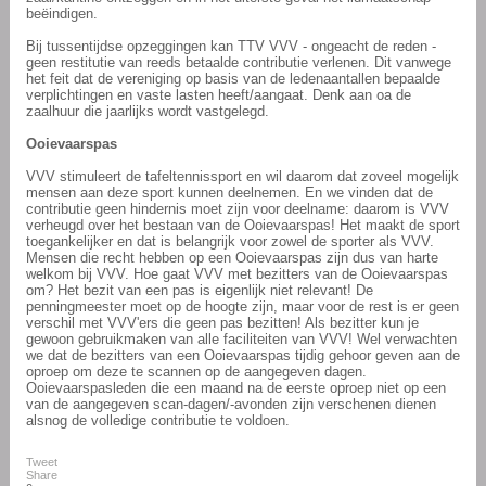
beëindigen.
Bij tussentijdse opzeggingen kan TTV VVV - ongeacht de reden -
geen restitutie van reeds betaalde contributie verlenen. Dit vanwege
het feit dat de vereniging op basis van de ledenaantallen bepaalde
verplichtingen en vaste lasten heeft/aangaat. Denk aan oa de
zaalhuur die jaarlijks wordt vastgelegd.
Ooievaarspas
VVV stimuleert de tafeltennissport en wil daarom dat zoveel mogelijk
mensen aan deze sport kunnen deelnemen. En we vinden dat de
contributie geen hindernis moet zijn voor deelname: daarom is VVV
verheugd over het bestaan van de Ooievaarspas! Het maakt de sport
toegankelijker en dat is belangrijk voor zowel de sporter als VVV.
Mensen die recht hebben op een Ooievaarspas zijn dus van harte
welkom bij VVV. Hoe gaat VVV met bezitters van de Ooievaarspas
om? Het bezit van een pas is eigenlijk niet relevant! De
penningmeester moet op de hoogte zijn, maar voor de rest is er geen
verschil met VVV'ers die geen pas bezitten! Als bezitter kun je
gewoon gebruikmaken van alle faciliteiten van VVV! Wel verwachten
we dat de bezitters van een Ooievaarspas tijdig gehoor geven aan de
oproep om deze te scannen op de aangegeven dagen.
Ooievaarspasleden die een maand na de eerste oproep niet op een
van de aangegeven scan-dagen/-avonden zijn verschenen dienen
alsnog de volledige contributie te voldoen.
Tweet
Share