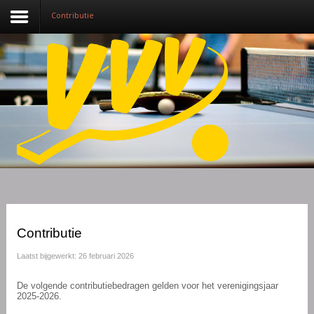
Contributie
Nieuws
Over VVV
Lidmaatschap
Competitie
Training
Vrijwilligers
Contributie
Sponsoring
Laatst bijgewerkt: 26 februari 2026
Media
De volgende contributiebedragen gelden voor het verenigingsjaar
2025-2026.
English