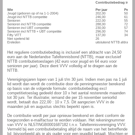
Contributiebedrag in eu
Wie
Per jaar
Per kw
Jeugd (geboren op of na 1-1-2004)
202,00
50,50
Jeugd incl NTTB competitie
246,00
61,50
Senioren
222,00
55,50
Senioren incl NTTB competitie
288,00
72,00
Senioren incl UBT competitie
230,00
57,50
Senioren incl NTTB + UBT competitie
296,00
74,00
Fifty ViTT
137,00
34,25
Niet spelend lid
26
Ereleden
uitsluitend NTTB afdrachte
Het reguliere contributiebedrag is inclusief een afdracht van 24,50
euro aan de Nederlandse Tafeltennisbond (NTTB), maar exclusief
NTTB contributietoeslagen (42 euro voor jeugd en 64 euro voor
senioren per jaar). Deze dient VVV volledig af te dragen aan de
NTTB.
Verenigingsjaren lopen van 1 juli t/m 30 juni. Indien men pas na 1 juli
lid wordt dan wordt de contributie door de penningmeester berekend
op basis van de volgende formule: contributiebedrag excl
competitietoeslag gedeeld door 10 x het aantal resterende maanden
tot 30 juni. Ter illustratie; iemand die per 15 november seniorlid
wordt, betaalt dus 222,00 : 10 x 7,5. Dit aangezien VVV in de
maanden juli en augustus slechts beperkt open is.
De contributie wordt per jaar opnieuw berekend en dient conform de
toegezonden e-mailfactuur te worden voldaan. Het rekeningnummer
van VVV is NL57INGB0001687182 t.n.v. Tafeltennisvereniging VVV.
Vermeld bij een contributiebetaling altijd de naam van het betreffende
lid; bijvoorbeeld als je als ouder voor een jeugdlid betaalt. Mochten er