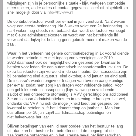
wijzigingen zijn in je persoonlijke situatie - bijv. wel/geen competitie
meer spelen, ander adres of contactgegevens - geef dit alsjeblieft zo
snel mogelijk door via
info@ttv-vvv.nl
De contributiefactuur wordt per e-mail in juni verstuurd. Na 2 weken
volgt een eerste herinnering. Na 3 weken volgt een 2e herinnering. Is
na 4 weken nog steeds niet betaald, dan wordt de factuur verhoogd
met 6 euro administratiekosten en wordt van het betreffende lid
verwacht dat hij/zij tot betaling geen gebruik meer zal maken van de
zaal.
Waar in het verleden het gehele contributiebedrag in 1x vooraf diende
te worden betaald is er met ingang van verenigingsjaar 2019-
2020 daarnaast ook de mogelijkheid om gespreid per kwartaal te
betalen voor leden die een automatisch incassoformulier invullen.
De
extra bankkosten zijn verwerkt in de contributie. De incassodata zijn
bij benadering eind augustus, eind oktober, eind januari en eind april.
De incasso's worden ongeveer 5 dagen van tevoren aangekondigd
per e-mail zodat men zorg kan dragen voor voldoende saldo. Voor
een geblokkeerde incassopoging (bijv. vanwege onvoldoende
saldo) of een onterechte stornering is VVV gerechtigd om additioneel
3 euro incasso-/administratiekosten in rekening te brengen. Let wel,
ondanks dat VVV nu ook de mogelijkheid biedt om gespreid per
kwartaal te betalen blijft het lidmaatschap op jaarbasis. Men kan
dus alleen per 30 juni zijn/haar lidmaatschap beëindigen en
niet halverwege het jaar.
Blijven betalingen van een lid naar oordeel van het bestuur te lang
uit, dan kan het bestuur het betreffende lid de toegang tot de
zaal/kantine ontzeggen en in het uiterste geval het lidmaatschap