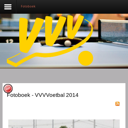
Fotoboek
Nieuws
Over VVV
Lidmaatschap
Competitie
Training
Vrijwilligers
Fotoboek - VVVVoetbal 2014
Sponsoring
Media
English