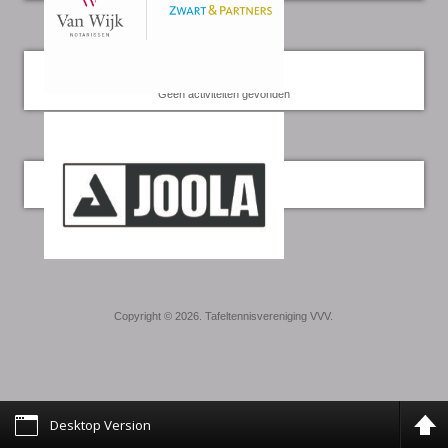
Kalender
Geen activiteiten gevonden
Twitter
Copyright © 2026. Tafeltennisvereniging VVV.
Desktop Version