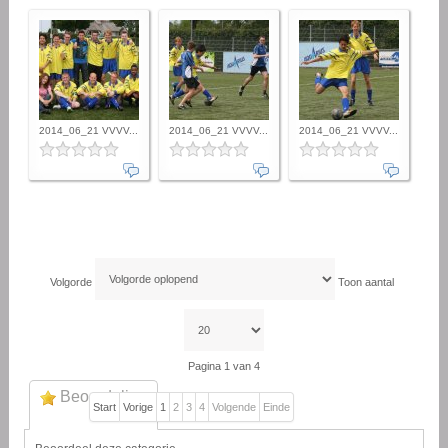
2014_06_21 VVVV...
2014_06_21 VVVV...
2014_06_21 VVVV...
Volgorde
Toon aantal
Pagina 1 van 4
Beoordeling
Start
Vorige
1
2
3
4
Volgende
Einde