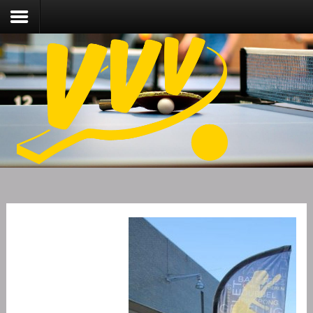
Nieuws
Over VVV
Lidmaatschap
Competitie
Training
Vrijwilligers
Sponsoring
Media
English