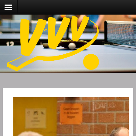
Nieuws
Over VVV
Lidmaatschap
Competitie
Training
Vrijwilligers
Sponsoring
Media
English