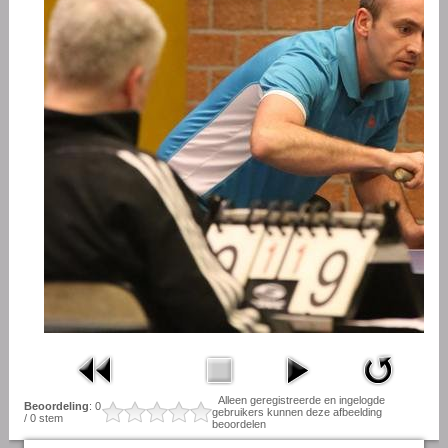
Alleen geregistreerde en ingelogde
Beoordeling
: 0
gebruikers kunnen deze afbeelding
/ 0 stem
beoordelen