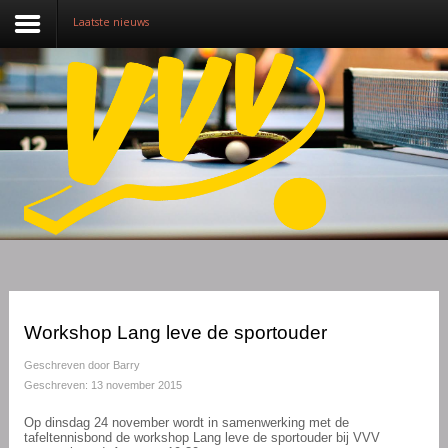
Laatste nieuws
Nieuws
Over VVV
Lidmaatschap
Competitie
Training
Vrijwilligers
Workshop Lang leve de sportouder
Sponsoring
Geschreven door
Barry
Geschreven: 13 november 2015
Media
Op dinsdag 24 november wordt in samenwerking met de
tafeltennisbond de workshop Lang leve de sportouder bij VVV
English