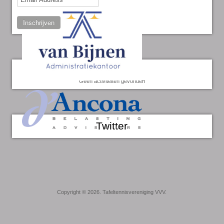
Inschrijven
Kalender
Geen activiteiten gevonden
Twitter
Copyright © 2026. Tafeltennisvereniging VVV.