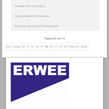
Terugblik ALV 15 oktober jl.
Openingstijden herfstvakantie
Werff wint halve finale B-Meerkampen
Pagina 65 van 73
Start
Vorige
60
61
62
63
64
65
66
67
68
69
Volgende
Einde