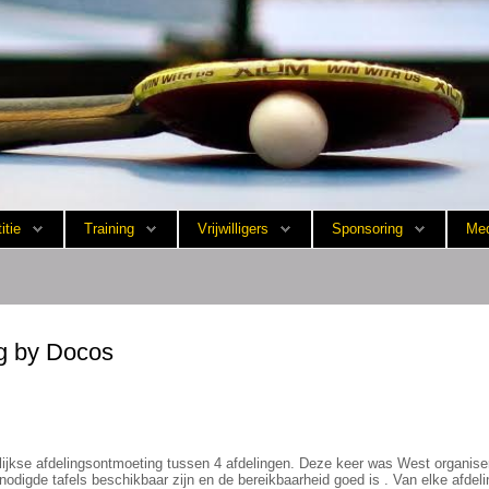
itie
Training
Vrijwilligers
Sponsoring
Med
g by Docos
lijkse afdelingsontmoeting tussen 4 afdelingen. Deze keer was West organi
odigde tafels beschikbaar zijn en de bereikbaarheid goed is . Van elke afdelin