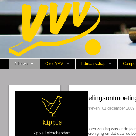
Nieuws
Over VVV
Lidmaatschap
Nieuws
Over VVV
Lidmaatschap
Compet
Competitie
Training
Vrijwilligers
Afdelingsontmoetin
Sponsoring
Geschreven: 01 december 2009
Media
Hallo,
Afgelopen zondag was er de jaar
gastvereniging omdat daar de ben
English