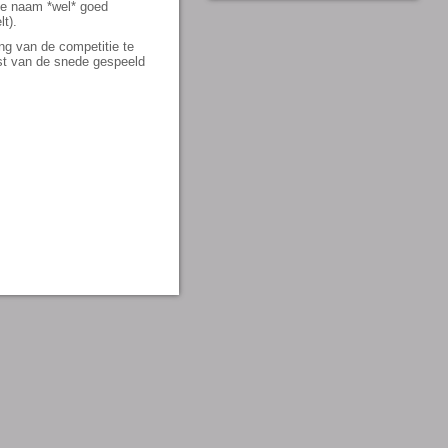
 de naam *wel* goed
t).
ng van de competitie te
pst van de snede gespeeld