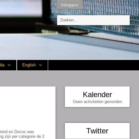
Inloggen
ia
English
Kalender
Geen activiteiten gevonden
Twitter
serend en Docos was
g zijn per categorie de 2