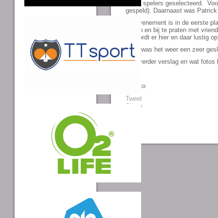
beste spelers geselecteerd. Voo
gespeld). Daarnaast was Patrick
Dit evenement is in de eerste pl
vieren en bij te praten met vrie
en wordt er hier en daar lustig o
Toch was het weer een zeer gesl
Een verder verslag en wat fotos
Remco
Tweet
Share
0