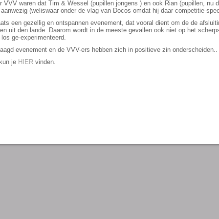
r VVV waren dat Tim & Wessel (pupillen jongens ) en ook Rian (pupillen, nu
 aanwezig (weliswaar onder de vlag van Docos omdat hij daar competitie speel
aats een gezellig en ontspannen evenement, dat vooral dient om de de afsluiti
nden uit den lande. Daarom wordt in de meeste gevallen ook niet op het scher
p los ge-experimenteerd.
aagd evenement en de VVV-ers hebben zich in positieve zin onderscheiden..
 kun je
HIER
vinden.