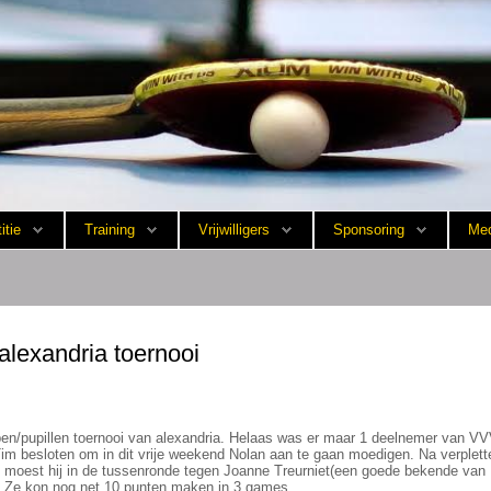
itie
Training
Vrijwilligers
Sponsoring
Med
 alexandria toernooi
en/pupillen toernooi van alexandria. Helaas was er maar 1 deelnemer van V
m besloten om in dit vrije weekend Nolan aan te gaan moedigen. Na verplett
moest hij in de tussenronde tegen Joanne Treurniet(een goede bekende van 
 Ze kon nog net 10 punten maken in 3 games.