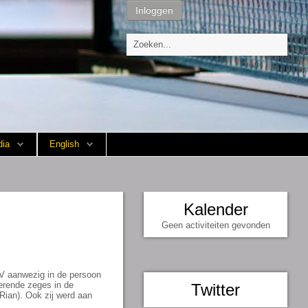
Inloggen
ia
English
Kalender
Geen activiteiten gevonden
VV aanwezig in de persoon
erende zeges in de
Twitter
Rian). Ook zij werd aan