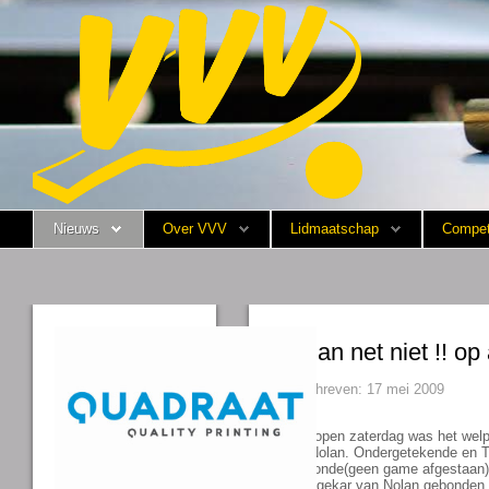
Nieuws
Over VVV
Lidmaatschap
Nieuws
Over VVV
Lidmaatschap
Compet
Competitie
Training
Vrijwilligers
Nolan net niet !! op
Sponsoring
Geschreven: 17 mei 2009
Media
Afgelopen zaterdag was het welp
van Nolan. Ondergetekende en Ti
voorronde(geen game afgestaan) 
English
de zegekar van Nolan gebonden.