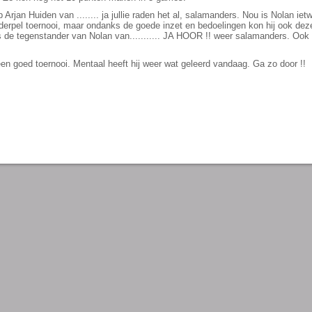
p Arjan Huiden van ........ ja jullie raden het al, salamanders. Nou is Nolan iet
erpel toernooi, maar ondanks de goede inzet en bedoelingen kon hij ook deze
s de tegenstander van Nolan van........... JA HOOR !! weer salamanders. Ook de
een goed toernooi. Mentaal heeft hij weer wat geleerd vandaag. Ga zo door !!