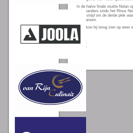
In de halve finale stuitte Nolan o
salamanders sinds het Rinus Ned
In de strijd om de derde plek wa
wel kansen.
Toch kon hij terug zien op weer 
Tweet
Share
0