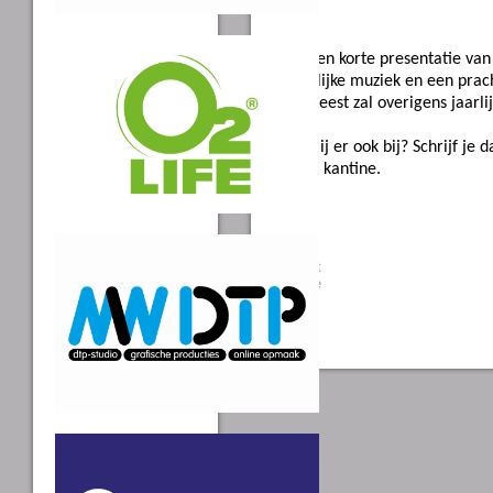
Na een korte presentatie van
heerlijke muziek en een prach
Het feest zal overigens jaar
Ben jij er ook bij? Schrijf je 
in de kantine.
Tweet
Share
0