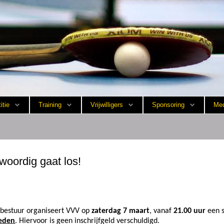
itie
Training
Vrijwilligers
Sponsoring
Med
woordig gaat los!
dbestuur organiseert VVV op
zaterdag 7 maart
, vanaf
21.00 uur
een s
leden
. Hiervoor is geen inschrijfgeld verschuldigd.