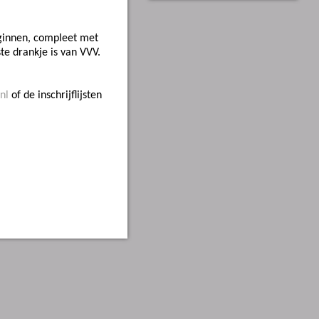
eginnen, compleet met
te drankje is van VVV.
nl
of de inschrijflijsten