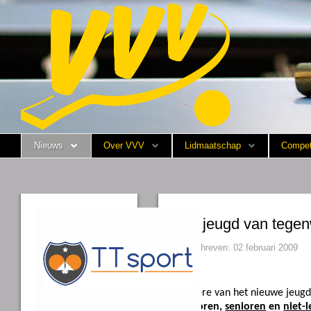
Nieuws
Over VVV
Lidmaatschap
Nieuws
Over VVV
Lidmaatschap
Compet
Competitie
Training
Vrijwilligers
De jeugd van tegen
Sponsoring
Geschreven: 02 februari 2009
Media
Ter ere van het nieuwe jeug
English
junioren,
senioren
en
niet-