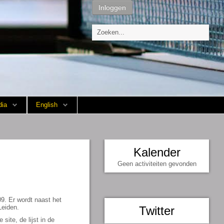
Inloggen
ia
English
Kalender
Geen activiteiten gevonden
9. Er wordt naast het
Leiden.
Twitter
site, de lijst in de