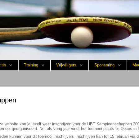
itie
Training
Vrijwilligers
Sponsoring
Med
appen
e website kan je jezelf weer inschrijven voor de UBT Kampioenschappen 200
nooi georganiseerd. Net als vorig jaar vindt het toernooi plaats bij Docos in 
en kunnen voor dit toernooi inschrijven. Inschrijven kan tot 15 februari via de 