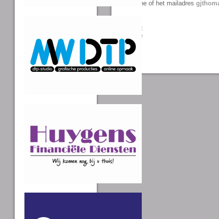
kantine of het mailadres
gjthom
Tweet
Share
0