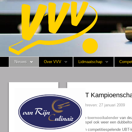
Nieuws
Over VVV
Lidmaatschap
Nieuws
Over VVV
Lidmaatschap
Compet
Competitie
Training
Vrijwilligers
UBT Kampioensch
Sponsoring
Geschreven: 27 januari 2009
Media
Op de
toernooikalender
van dez
enkelspel ook weer een dubbeltoer
Alleen competitiespelende UBT-led
English