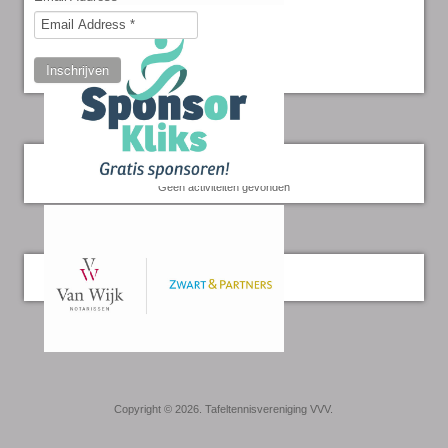
Inschrijven
Kalender
Geen activiteiten gevonden
Twitter
Copyright © 2026. Tafeltennisvereniging VVV.