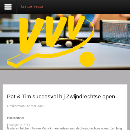
Laatste nieuws
Nieuws
Over VVV
Lidmaatschap
Competitie
Training
Vrijwilligers
Pat & Tim succesvol bij Zwijndrechtse open
Sponsoring
Geschreven: 12 mei 2008
Media
Hoi allemaal,
[
plaatjes HIER
]
English
Gisteren hebben Tim en Patrick meegedaan aan de Zwijndrechtse open. Een lang