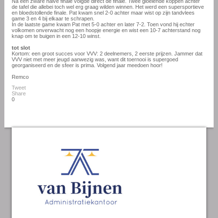
Na een zware halve finale volgde direct de finale. Twee gloeiende koppen achter
de tafel die allebei toch wel erg graag wilden winnen. Het werd een supersportieve
en bloedstollende finale. Pat kwam snel 2-0 achter maar wist op zijn tandvlees
game 3 en 4 bij elkaar te schrapen.
In de laatste game kwam Pat met 5-0 achter en later 7-2. Toen vond hij echter
volkomen onverwacht nog een hoopje energie en wist een 10-7 achterstand nog
knap om te buigen in een 12-10 winst.
tot slot
Kortom: een groot succes voor VVV: 2 deelnemers, 2 eerste prijzen. Jammer dat
VVV niet met meer jeugd aanwezig was, want dit toernooi is supergoed
georganiseerd en de sfeer is prima. Volgend jaar meedoen hoor!
Remco
Tweet
Share
0