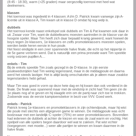
(8:45 - 18:30), warm (>25 graden) maar oergezellig toernooi met heel wat
deelnemers.
klassen
Het toernooi was ingedeeld in 4 klassen: A t/m D. Patrick kwam vanwege zijn A-
licentie uit in klasse A, Tim kwam uit in klasse D omdat hij nog welp is.
dubbels
Het toernooi kende naast enkelspel ook dubbels en Tim & Pat kwamen ook daar in
uit. Zwaar voor Tim, want de dubbelteams moesten aantreden in de klasse van de
hoogste speler. Maar Tim heeft zich daar bepaald kranig geweerd, want hoewel de
boys tegen 2e-klassers, 1e-klassers en zelfs promotieklassers moesten spelen,
werden beide heren eerste in hun poule.
Het feest eindigde in een zeer spannende halve finale, die echt op het nippertje in
de 5e game verloren werd. Dat is natuurlijk een prima prestatie want Tim speelde
vorig seizoen pupillen A....
enkels - Tim
Bij de enkels speelde Tim zoals gezegd in de D-klasse. In zijn eerste
poulewedstrijden had Tim weinig tegenstand, maar in de middagpoule en daarna
werd het steeds lastiger. Het is altijd lastig omschakelen als je alleen maar zwakke
tegenstanders hebt gehad.
Maar Tim was goed in vorm op deze hete dag en hij kwam dan ook verdiend in de
finale. De finale was spannend maar met de eindstrip in zicht had Tim geen zin de
1e plaats nog af te geven en hij slaagde erin om de partij naar zich toe te trekken.
Zodoende was de eerste kampioensbeker in bezit van VVV. Goed werk.
enkels - Patrick
Patrick kreeg 1e-klassers en promotieklassers in zijn ochtendpoule, maar hij wist
die poule met slechts een afgegeven game te winnen. De middagpoule was echt
loodzwaar met een landelijk-C-speler (75%) en weer promotieklassers. Bovendien
had iedereen de dubbels al achter de kiezen en was de zaal warm en vochtig. Het
spelpeil van alle spelers begon daardoor wel wat te zakken. Pat wist echter
(toegegeven: met moeite...) weer alle partijen te winnen en kwam daarmee in de
halve finale.