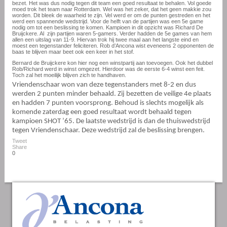
bezet. Het was dus nodig tegen dit team een goed resultaat te behalen. Vol goede
moed trok het team naar Rotterdam. Wel was het zeker, dat het geen makkie zou
worden. Dit bleek de waarheid te zijn. Vel werd er om de punten gestreden en het
werd een spannende wedstrijd. Voor de helft van de partijen was een 5e game
nodig om tot een beslissing te komen. Kampioen in dit opzicht was Richard De
Bruijckere. Al
zijn partijen waren 5-gamers. Verder hadden de 5e games van hem
allen een uitslag van 11-9. Hiervan trok hij twee maal aan het langste eind en
moest een tegenstander feliciteren. Rob d’Ancona wist eveneens 2 opponenten de
baas te blijven maar beet ook een keer in het stof.
Bernard de Bruijckere kon hier nog een winstpartij aan toevoegen. Ook het dubbel
Rob/Richard werd in winst omgezet. Hierdoor was de eerste 6-4 winst een feit.
Toch zal het moeilijk blijven zich te handhaven.
Vriendenschaar won van deze tegenstanders met 8-2 en dus
werden 2 punten minder behaald. Zij bezetten de veilige 4e plaats
en hadden 7 punten voorsprong. Behoud is slechts mogelijk als
komende zaterdag een goed resultaat wordt behaald tegen
kampioen SHOT ’65. De laatste wedstrijd is dan de thuiswedstrijd
tegen Vriendenschaar. Deze wedstrijd zal de beslissing brengen.
Tweet
Share
0