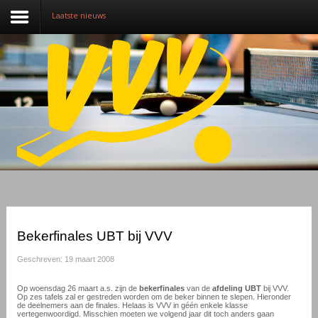
Laatste nieuws
Nieuws
Over VVV
Lidmaatschap
Competitie
Training
Vrijwilligers
Bekerfinales UBT bij VVV
Sponsoring
Geschreven: 19 maart 2008
Media
Op woensdag 26 maart a.s. zijn de
bekerfinales
van de
afdeling UBT
bij VVV.
Op zes tafels zal er gestreden worden om de beker binnen te slepen. Hieronder
de deelnemers aan de finales. Helaas is VVV in géén enkele klasse
English
vertegenwoordigd. Misschien moeten we volgend jaar dit toch anders gaan