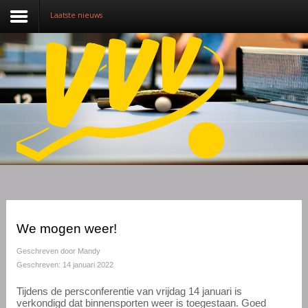
Laatste nieuws
Nieuws
Over VVV
Lidmaatschap
Competitie
Training
Vrijwilligers
We mogen weer!
Sponsoring
Geschreven door
Mandy
Geschreven: 14 januari 2022
Media
Tijdens de persconferentie van vrijdag 14 januari is
verkondigd dat binnensporten weer is toegestaan. Goed
English