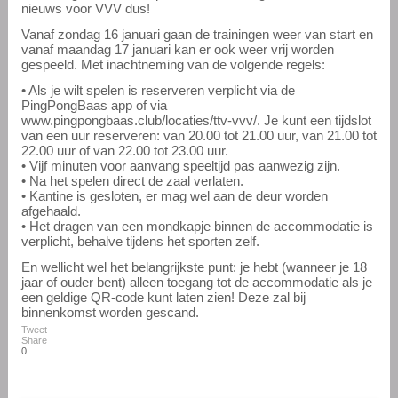
nieuws voor VVV dus!
Vanaf zondag 16 januari gaan de trainingen weer van start en
vanaf maandag 17 januari kan er ook weer vrij worden
gespeeld. Met inachtneming van de volgende regels:
• Als je wilt spelen is reserveren verplicht via de
PingPongBaas app of via
www.pingpongbaas.club/locaties/ttv-vvv/. Je kunt een tijdslot
van een uur reserveren: van 20.00 tot 21.00 uur, van 21.00 tot
22.00 uur of van 22.00 tot 23.00 uur.
• Vijf minuten voor aanvang speeltijd pas aanwezig zijn.
• Na het spelen direct de zaal verlaten.
• Kantine is gesloten, er mag wel aan de deur worden
afgehaald.
• Het dragen van een mondkapje binnen de accommodatie is
verplicht, behalve tijdens het sporten zelf.
En wellicht wel het belangrijkste punt: je hebt (wanneer je 18
jaar of ouder bent) alleen toegang tot de accommodatie als je
een geldige QR-code kunt laten zien! Deze zal bij
binnenkomst worden gescand.
Tweet
Share
0