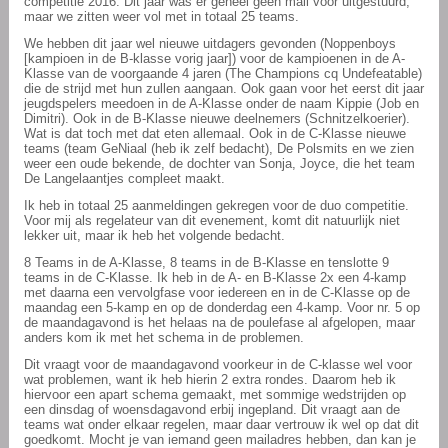
competitie 2016.
Dit jaar was er geheel geen mail voor uitgestuurd,
maar we zitten weer vol met in totaal 25 teams.
We hebben dit jaar wel nieuwe uitdagers gevonden (Noppenboys
[kampioen in de B-klasse vorig jaar]) voor de kampioenen in de A-
Klasse van de voorgaande 4 jaren (The Champions cq Undefeatable)
die de strijd met hun zullen aangaan. Ook gaan voor het eerst dit jaar
jeugdspelers meedoen in de A-Klasse onder de naam Kippie (Job en
Dimitri). Ook in de B-Klasse nieuwe deelnemers (Schnitzelkoerier).
Wat is dat toch met dat eten allemaal. Ook in de C-Klasse nieuwe
teams (team GeNiaal (heb ik zelf bedacht), De Polsmits en we zien
weer een oude bekende, de dochter van Sonja, Joyce, die het team
De Langelaantjes compleet maakt.
Ik heb in totaal 25 aanmeldingen gekregen voor de duo competitie.
Voor mij als regelateur van dit evenement, komt dit natuurlijk niet
lekker uit, maar ik heb het volgende bedacht.
8 Teams in de A-Klasse, 8 teams in de B-Klasse en tenslotte 9
teams in de C-Klasse. Ik heb in de A- en B-Klasse 2x een 4-kamp
met daarna een vervolgfase voor iedereen en in de C-Klasse op de
maandag een 5-kamp en op de donderdag een 4-kamp. Voor nr. 5 op
de maandagavond is het helaas na de poulefase al afgelopen, maar
anders kom ik met het schema in de problemen.
Dit vraagt voor de maandagavond voorkeur in de C-klasse wel voor
wat problemen, want ik heb hierin 2 extra rondes. Daarom heb ik
hiervoor een apart schema gemaakt, met sommige wedstrijden op
een dinsdag of woensdagavond erbij ingepland. Dit vraagt aan de
teams wat onder elkaar regelen, maar daar vertrouw ik wel op dat dit
goedkomt. Mocht je van iemand geen mailadres hebben, dan kan je