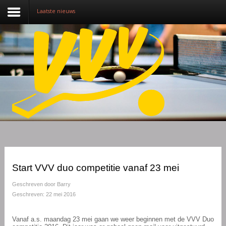
Laatste nieuws
Nieuws
Over VVV
Lidmaatschap
Competitie
Training
Vrijwilligers
Start VVV duo competitie vanaf 23 mei
Sponsoring
Geschreven door
Barry
Geschreven: 22 mei 2016
Media
Vanaf a.s. maandag 23 mei gaan we weer beginnen met de VVV Duo
English