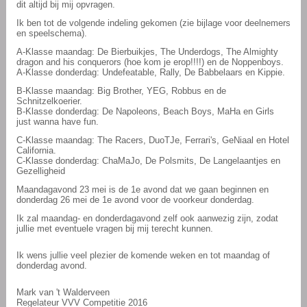
dit altijd bij mij opvragen.
Ik ben tot de volgende indeling gekomen (zie bijlage voor deelnemers
en speelschema).
A-Klasse maandag: De Bierbuikjes, The Underdogs, The Almighty
dragon and his conquerors (hoe kom je erop!!!!) en de Noppenboys.
A-Klasse donderdag: Undefeatable, Rally, De Babbelaars en Kippie.
B-Klasse maandag: Big Brother, YEG, Robbus en de
Schnitzelkoerier.
B-Klasse donderdag: De Napoleons, Beach Boys, MaHa en Girls
just wanna have fun.
C-Klasse maandag: The Racers, DuoTJe, Ferrari's, GeNiaal en Hotel
California.
C-Klasse donderdag: ChaMaJo, De Polsmits, De Langelaantjes en
Gezelligheid
Maandagavond 23 mei is de 1e avond dat we gaan beginnen en
donderdag 26 mei de 1e avond voor de voorkeur donderdag.
Ik zal maandag- en donderdagavond zelf ook aanwezig zijn, zodat
jullie met eventuele vragen bij mij terecht kunnen.
Ik wens jullie veel plezier de komende weken en tot maandag of
donderdag avond.
Mark van 't Walderveen
Regelateur VVV Competitie 2016