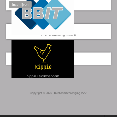
Inschrijven
Kalender
Geen activiteiten gevonden
Twitter
Copyright © 2026. Tafeltennisvereniging VVV.