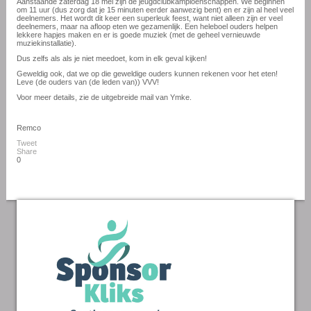
Aanstaande zaterdag 18 mei zijn de jeugdclubkampioenschappen. We beginnen
om 11 uur (dus zorg dat je 15 minuten eerder aanwezig bent) en er zijn al heel veel
deelnemers. Het wordt dit keer een superleuk feest, want niet alleen zijn er veel
deelnemers, maar na afloop eten we gezamenlijk. Een heleboel ouders helpen
lekkere hapjes maken en er is goede muziek (met de geheel vernieuwde
muziekinstallatie).
Dus zelfs als als je niet meedoet, kom in elk geval kijken!
Geweldig ook, dat we op die geweldige ouders kunnen rekenen voor het eten!
Leve (de ouders van (de leden van)) VVV!
Voor meer details, zie de uitgebreide mail van Ymke.
Remco
Tweet
Share
0