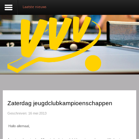
Laatste nieuws
Nieuws
Over VVV
Lidmaatschap
Competitie
Training
Vrijwilligers
Zaterdag jeugdclubkampioenschappen
Sponsoring
Geschreven: 16 mei 2013
Media
Hallo allemaal,
English