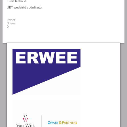
Evert Izeboud
UBT wedstrijd coördinator
Tweet
Share
0