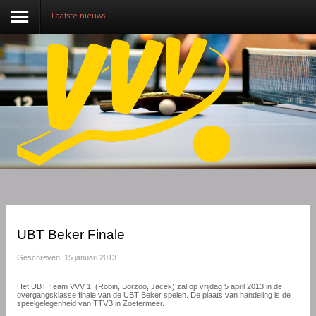
Laatste nieuws
Nieuws
Over VVV
Lidmaatschap
Competitie
Training
Vrijwilligers
UBT Beker Finale
Sponsoring
Geschreven: 15 januari 2013
Media
Het UBT Team VVV 1 (Robin, Borzoo, Jacek) zal op vrijdag 5 april 2013 in de
overgangsklasse finale van de UBT Beker spelen. De plaats van handeling is de
speelgelegenheid van TTVB in Zoetermeer.
English