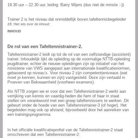
19.30 uur – 22.30 uur, leidng: Barry Wijers (dus niet de minste :-))
Trainer 2 is het niveau dat onmiddellijk boven tafeltennisbegeleider
zit
. Hier iets over de inhoud:
INHOUD
De rol van een Tafeltennistrainer-2.
Tafeltennistrainer-2 leidt op tot de rol van een zelfstandige (assistent)
trainer. Inhoudelijk lijkt de opleiding op de voormalige NTTB-opleiding
jeugdtrainer, echter de nieuwe opleidingen zijn op initiatief van het
ministerie van VWS aangepast aan internationale kwalificatienormen,
gebaseerd op niveau’s. Voor niveau 2 zijn competentieniveaus (wat
moet je kennen, kunnen en zijn) vastgesteld. Deze zijn vertaald in
Proeven van Bekwaamheid (voorheen examens).
Als NTTB zorgen we er voor dat een Tafeltennistrainer-2 werkt aan
verrijking van kennis en vaardig-heden die hem of haar in staat
stellen om verantwoord met een groep tafeltennissers te werken. Dit
gebeurt onder de hoede van een Tafeltennistrainer-3 (of hoger). Het
begeleiden mag ook op afstand, bijvoorbeeld door het aanreiken van
een trainingsprogramma.
In het officiële kwalificatieprofiel van de Tafeltennistrainer-2 staat
omschreven dat een Tafeltennistrainer-2: