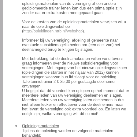
opleidingsmaterialen van de vereniging of een andere
gediplomeerde trainer lenen kan dus een prima optie zijn
zonder dat er extra kosten mee gepaard gaan.
Voor de kosten van de opleidingsmaterialen verwijzen wij u
naar de opleidingswebshop
(
http://opleidingen.nttb.nl/webshop
).
Informeer bij uw vereniging, afdeling of gemeente naar
eventuele subsidiemogelijkheden om (een deel van) het
deelnamegeld terug te krijgen bij slagen.
Met betrekking tot de deelnamekosten willen we u tevens
graag informeren over de nieuwe subsidieregeling voor
verenigingen. Met ingang van het nieuwe opleidingsseizoen
(opleidingen die starten in het najaar van 2012) kunnen
verenigingen waarvan hun lid slaagt voor de opleiding
Tafeltennistrainer-2 € 25,00 per geslaagde deelnemer
ontvangen.
U begrijpt dat dit voordeel kan oplopen op het moment dat er
meerdere leden van uw vereniging deelnemen en slagen.
Meerdere leden van uw vereniging laten deelnemen is dus
niet alleen leuker en effectiever voor de deelnemers maar
het levert de vereniging ook extra voordeel op. En laten we
eerlijk zijn, welke vereniging wilt dit nu niet!
Opleidingsmaterialen
.
o
Tijdens de opleiding worden de volgende materialen
behandeld: