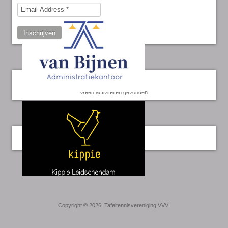
Inschrijven
Kalender
Geen activiteiten gevonden
Twitter
Copyright © 2026. Tafeltennisvereniging VVV.