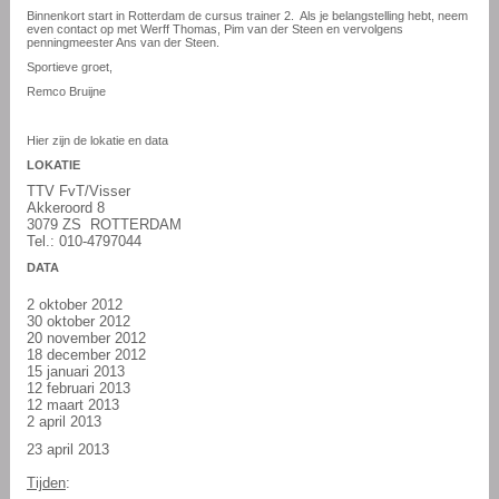
Binnenkort start in Rotterdam de cursus trainer 2. Als je belangstelling hebt, neem
even contact op met Werff Thomas, Pim van der Steen en vervolgens
penningmeester Ans van der Steen.
Sportieve groet,
Remco Bruijne
Hier zijn de lokatie en data
LOKATIE
TTV FvT/Visser
Akkeroord 8
3079 ZS
ROTTERDAM
Tel.: 010-4797044
DATA
2 oktober 2012
30 oktober 2012
20 november 2012
18 december 2012
15 januari 2013
12 februari 2013
12 maart 2013
2 april 2013
23 april 2013
Tijden
: