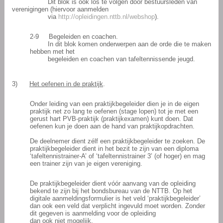
Dit blok is ook los te volgen door bestuursleden van
verenigingen (hiervoor aanmelden
via
http://opleidingen.nttb.nl/webshop
).
2-9
Begeleiden en coachen.
In dit blok komen onderwerpen aan de orde die te maken
hebben met het
begeleiden en coachen van tafeltennissende jeugd.
3)
Het oefenen in de praktijk
.
Onder leiding van een praktijkbegeleider dien je in de eigen
praktijk net zo lang te oefenen (stage lopen) tot je met een
gerust hart PVB-praktijk (praktijkexamen) kunt doen. Dat
oefenen kun je doen aan de hand van praktijkopdrachten.
De deelnemer dient zélf een praktijkbegeleider te zoeken. De
praktijkbegeleider dient in het bezit te zijn van een diploma
‘tafeltennistrainer-A’ of ‘tafeltennistrainer 3’ (of hoger) en mag
een trainer zijn van je eigen vereniging.
De praktijkbegeleider dient vóór aanvang van de opleiding
bekend te zijn bij het bondsbureau van de NTTB. Op het
digitale aanmeldingsformulier is het veld ‘praktijkbegeleider’
dan ook een veld dat verplicht ingevuld moet worden. Zonder
dit gegeven is aanmelding voor de opleiding
dan ook niet mogelijk.