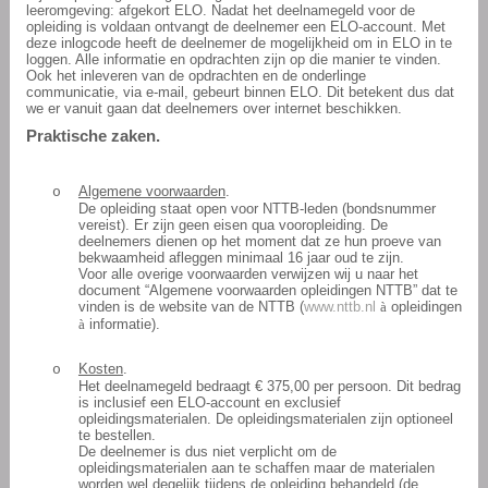
leeromgeving: afgekort ELO. Nadat het deelnamegeld voor de
opleiding is voldaan ontvangt de deelnemer een ELO-account. Met
deze inlogcode heeft de deelnemer de mogelijkheid om in ELO in te
loggen. Alle informatie en opdrachten zijn op die manier te vinden.
Ook het inleveren van de opdrachten en de onderlinge
communicatie, via e-mail, gebeurt binnen ELO. Dit betekent dus dat
we er vanuit gaan dat deelnemers over internet beschikken.
Praktische zaken.
Algemene voorwaarden
.
o
De opleiding staat open voor NTTB-leden (bondsnummer
vereist). Er zijn geen eisen qua vooropleiding. De
deelnemers dienen op het moment dat ze hun proeve van
bekwaamheid afleggen minimaal 16 jaar oud te zijn.
Voor alle overige voorwaarden verwijzen wij u naar het
document “Algemene voorwaarden opleidingen NTTB” dat te
vinden is de website van de NTTB (
www.nttb.nl
à
opleidingen
à
informatie).
Kosten
.
o
Het deelnamegeld bedraagt € 375,00 per persoon. Dit bedrag
is inclusief een ELO-account en exclusief
opleidingsmaterialen. De opleidingsmaterialen zijn optioneel
te bestellen.
De deelnemer is dus niet verplicht om de
opleidingsmaterialen aan te schaffen maar de materialen
worden wel degelijk tijdens de opleiding behandeld (de