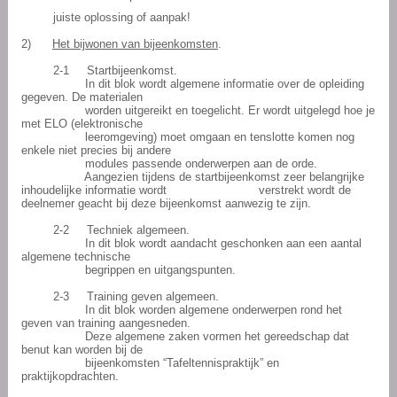
juiste oplossing of aanpak!
2)
Het bijwonen van bijeenkomsten
.
2-1
Startbijeenkomst.
In dit blok wordt algemene informatie over de opleiding
gegeven. De materialen
worden uitgereikt en toegelicht. Er wordt uitgelegd hoe je
met ELO (elektronische
leeromgeving) moet omgaan en tenslotte komen nog
enkele niet precies bij andere
modules passende onderwerpen aan de orde.
Aangezien tijdens de startbijeenkomst zeer belangrijke
inhoudelijke informatie wordt
verstrekt wordt de
deelnemer geacht bij deze bijeenkomst aanwezig te zijn.
2-2
Techniek algemeen.
In dit blok wordt aandacht geschonken aan een aantal
algemene technische
begrippen en uitgangspunten.
2-3
Training geven algemeen.
In dit blok worden algemene onderwerpen rond het
geven van training aangesneden.
Deze algemene zaken vormen het gereedschap dat
benut kan worden bij de
bijeenkomsten “Tafeltennispraktijk” en
praktijkopdrachten.