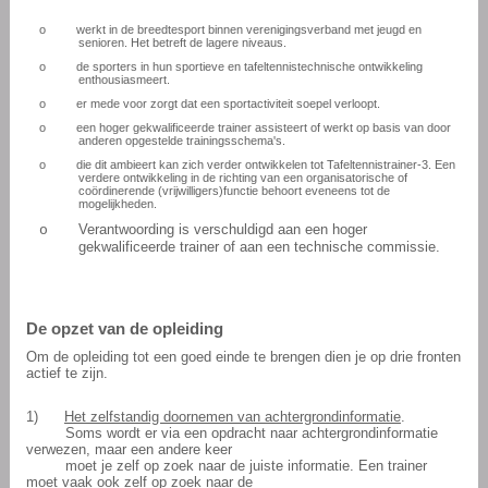
o
werkt in de breedtesport binnen verenigingsverband met jeugd en
senioren. Het betreft de lagere niveaus.
o
de sporters in hun sportieve en tafeltennistechnische ontwikkeling
enthousiasmeert.
o
er mede voor zorgt dat een sportactiviteit soepel verloopt.
o
een hoger gekwalificeerde trainer assisteert of werkt op basis van door
anderen opgestelde trainingsschema's.
o
die dit ambieert kan zich verder ontwikkelen tot Tafeltennistrainer-3. Een
verdere ontwikkeling in de richting van een organisatorische of
coördinerende (vrijwilligers)functie behoort eveneens tot de
mogelijkheden.
Verantwoording is verschuldigd aan een hoger
o
gekwalificeerde trainer of aan een technische commissie.
De opzet van de opleiding
Om de opleiding tot een goed einde te brengen dien je op drie fronten
actief te zijn.
1)
Het zelfstandig doornemen van achtergrondinformatie
.
Soms wordt er via een opdracht naar achtergrondinformatie
verwezen, maar een andere keer
moet je zelf op zoek naar de juiste informatie. Een trainer
moet vaak ook zelf op zoek naar de