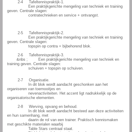
2-4
Tafeltennispraktijk-1.
Een praktijkgerichte mengeling van techniek en training
geven. Centrale slagen:
contratechnieken en service + ontvangst.
2-5
Tafeltennispraktijk-2.
Een praktijkgerichte mengeling van techniek en training
geven. Centrale slagen:
topspin op contra + bijbehorend blok.
2-6
Tafeltennispraktijk-3.
&nbs ;
Een praktijkgerichte mengeling van techniek en
training geven. Centrale slagen:
schuiven + topspin op schuiven.
2-7
Organisatie.
In dit blok wordt aandacht geschonken aan het
organiseren van toernooitjes en
nevenactiviteiten. Het accent ligt nadrukkelijk op de
organisatorische elementen.
2-8
Werving, opvang en behoud.
In dit blok wordt aandacht besteed aan deze activiteiten
en hun samenhang, met
daarin de rol van een trainer. Praktisch kennismaken
met geschikte materialen waarbij
Table Stars centraal staat.