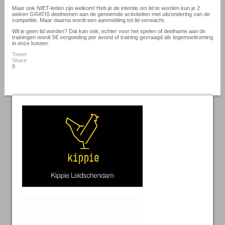
Maar ook NIET-leden zijn welkom! Heb je de intentie om lid te worden kun je 2
weken GRATIS deelnemen aan de genoemde activiteiten met uitzondering van de
competitie. Maar daarna wordt een aanmelding tot lid verwacht.
Wil je geen lid worden? Dat kan ook; echter voor het spelen of deelname aan de
trainingen wordt 5€ vergoeding per avond of training gevraagd als tegemoetkoming
in onze kosten.
Tweet
Share
0