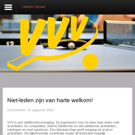
Laatste nieuws
Nieuws
Over VVV
Lidmaatschap
Competitie
Training
Vrijwilligers
Niet-leden zijn van harte welkom!
Sponsoring
Geschreven: 15 augustus 2012
Media
VVV is een tafeltennisvereniging. Zij organiseert voor en door haar leden vele
activiteiten, bv competities, interne tafeltennis en niet-tafeltennis activiteiten,
trainingen en veel speeluren. Een lidmaatschap geeft toegang tot al deze
English
activiteiten. De bijbehorende contributie maakt dit financiëel mogelijk.