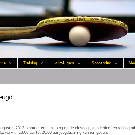
itie
Training
Vrijwilligers
Sponsoring
Med
jeugd
gustus 2012- komt er een splitsing op de dinsdag-, donderdag- en vrijdagtrai
at we van 18.00 uur tot 20.00 uur jeugdtraining kunnen geven: