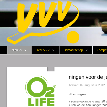
Nieuws
Over VVV
Lidmaatschap
Nieuws
Over VVV
Lidmaatschap
Compet
Competitie
Training
Vrijwilligers
trainingen voor de 
Sponsoring
Geschreven: 07 augustus 2012
Jeugdtrainingen
Media
Na de zomervakantie -vanaf 20 au
Dan huren we de zaal langer, zod
English