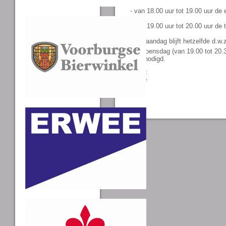
- van 18.00 uur tot 19.00 uur de
- van 19.00 uur tot 20.00 uur de
De maandag blijft hetzelfde d.w.
Op woensdag (van 19.00 tot 20.30
uitgenodigd.
Tweet
Share
0