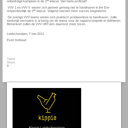
de
onbedreigd kampioen in de 2
klasse. Van harte proficiat!!
VVV 1 en VVV 5
wisten zich jammer genoeg niet te handhaven in the Ere-
de
respectievelijk de 3
klasse. Volgend seizoen meer succes toegewenst.
De overige VVV teams wisten zich praktisch probleemloos te handhaven. Jullie
wedstrijd secreatris is al bezig om de teams voor de najaarscompetie te definieren.
Binnenkort zullen de VVV UBT-jers daarover meer horen.
Leidschendam, 7 mei 2012
Evert Izeboud
Tweet
Share
0