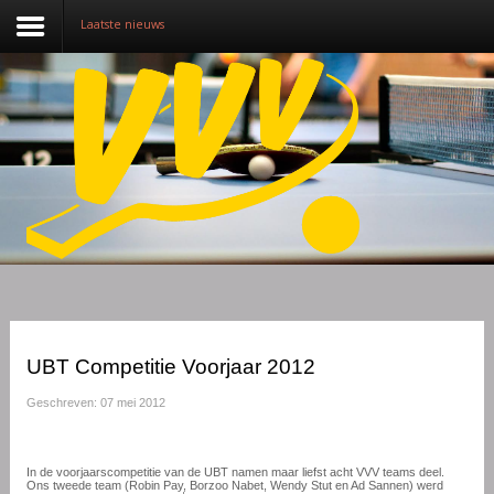
Laatste nieuws
Nieuws
Over VVV
Lidmaatschap
Competitie
Training
Vrijwilligers
UBT Competitie Voorjaar 2012
Sponsoring
Geschreven: 07 mei 2012
Media
In de voorjaarscompetitie van de UBT namen maar liefst acht VVV teams deel.
English
Ons tweede team (Robin Pay, Borzoo Nabet, Wendy Stut en Ad Sannen) werd