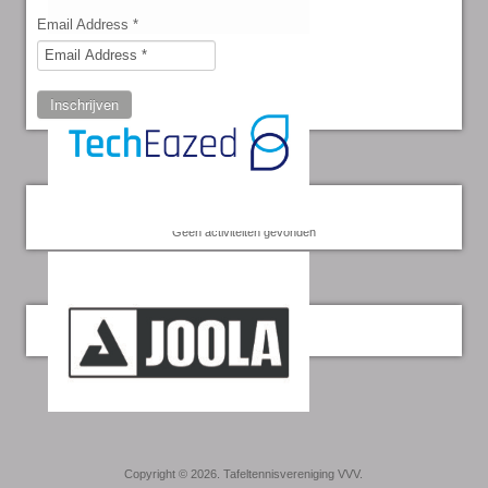
Email Address
*
Inschrijven
Kalender
Geen activiteiten gevonden
Twitter
Copyright © 2026. Tafeltennisvereniging VVV.