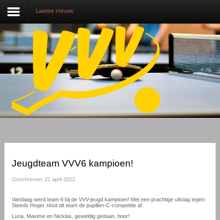
Laatste nieuws
Nieuws
Over VVV
Lidmaatschap
Competitie
Training
Vrijwilligers
Jeugdteam VVV6 kampioen!
Sponsoring
Geschreven: 21 april 2012
Media
Vandaag werd team 6 bij de VVV-jeugd kampioen! Met een prachtige uitslag tegen
Steeds Hoger sloot dit team de pupillen-C-competitie af.
English
Luna, Maxime en Nicklas, geweldig gedaan, hoor!